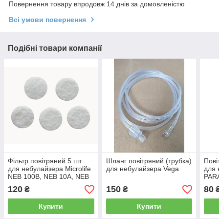
Повернення товару впродовж 14 днів за домовленістю
Всі умови повернення
Подібні товари компанії
Фільтр повітряний 5 шт
Шланг повітряний (трубка)
Пові
для небулайзера Microlife
для небулайзера Vega
для 
NEB 100B, NEB 10A, NEB
PAR
50A
ASS
120
150
80
₴
₴
Купити
Купити