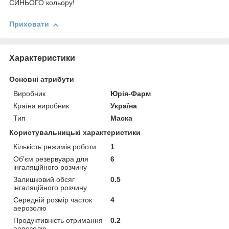
СИНЬОГО кольору!
Приховати
Характеристики
Основні атрибути
Виробник
Юрія-Фарм
Країна виробник
Україна
Тип
Маска
Користувальницькі характеристики
Кількість режимів роботи
1
Об'єм резервуара для
6
інгаляційного розчину
Залишковий обсяг
0.5
інгаляційного розчину
Середній розмір часток
4
аерозолю
Продуктивність отримання
0.2
аерозолю