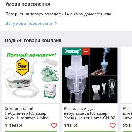
Умови повернення
Повернення товару впродовж 14 днів за домовленістю
Всі умови повернення
Подібні товари компанії
Компресорний
Розпилювач до
Роз
Небулайзер Юлайзер
небулайзера Юлайзер
для 
Хоум. Інгалятор Ulaizer
Хоум (Ulaizer Home CN-02
інга
Home CN-02MY
MY)
1 150
110
220
₴
₴