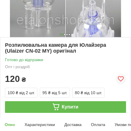
Розпилювальна камера для Юлайзера
(Ulaizer CN-02 MY) оригінал
Готово до відправки
Опт і роздріб
120
₴
100 ₴
від 2 шт.
95 ₴
від 5 шт.
80 ₴
від 10 шт.
Купити
Опис
Характеристики
Доставка
Оплата
Умови п