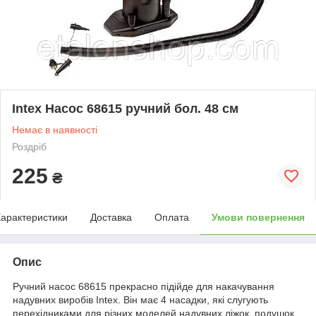
Intex Насос 68615 ручний бол. 48 см
Немає в наявності
Роздріб
225
₴
арактеристики
Доставка
Оплата
Умови повернення
Опис
Ручний насос 68615 прекрасно підійде для накачування
надувних виробів Intex. Він має 4 насадки, які слугують
перехідниками для різних моделей надувних ліжок, подушок,