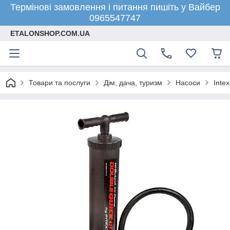
Термінові замовлення і питання пишіть у Вайбер
0965547747
ETALONSHOP.COM.UA
Товари та послуги
Дім, дача, туризм
Насоси
Inte