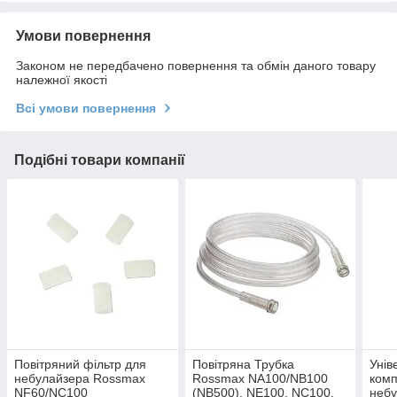
Умови повернення
Законом не передбачено повернення та обмін даного товару
належної якості
Всі умови повернення
Подібні товари компанії
Повітряний фільтр для
Повітряна Трубка
Унів
небулайзера Rossmax
Rossmax NA100/NB100
ком
NF60/NC100
(NB500), NE100, NC100,
небу