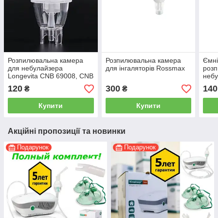
Розпилювальна камера
Розпилювальна камера
Ємні
для небулайзера
для інгаляторів Rossmax
розп
Longevita CNB 69008, CNB
небу
69012
120
300
140
₴
₴
Купити
Купити
Акційні пропозиції та новинки
Подарунок
Подарунок