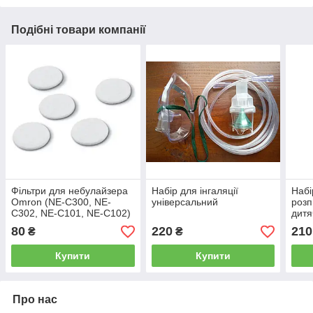
Подібні товари компанії
Фільтри для небулайзера
Набір для інгаляції
Набі
Omron (NE-C300, NE-
універсальний
розп
C302, NE-C101, NE-С102)
дитя
80
220
210
₴
₴
Купити
Купити
Про нас