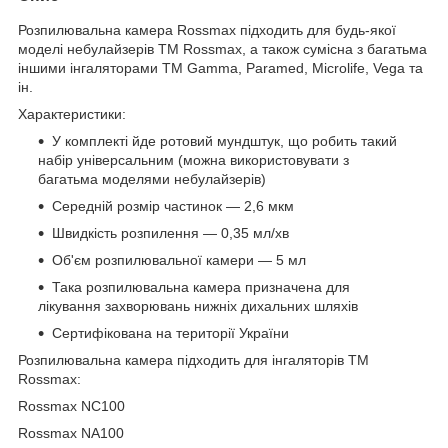
Розпилювальна камера Rossmax підходить для будь-якої
моделі небулайзерів ТМ Rossmax, а також сумісна з багатьма
іншими інгаляторами ТМ Gamma, Paramed, Microlife, Vega та
ін.
Характеристики:
У комплекті йде ротовий мундштук, що робить такий
набір універсальним (можна використовувати з
багатьма моделями небулайзерів)
Середній розмір частинок — 2,6 мкм
Швидкість розпилення — 0,35 мл/хв
Об'єм розпилювальної камери — 5 мл
Така розпилювальна камера призначена для
лікування захворювань нижніх дихальних шляхів
Сертифікована на території України
Розпилювальна камера підходить для інгаляторів ТМ
Rossmax:
Rossmax NC100
Rossmax NA100