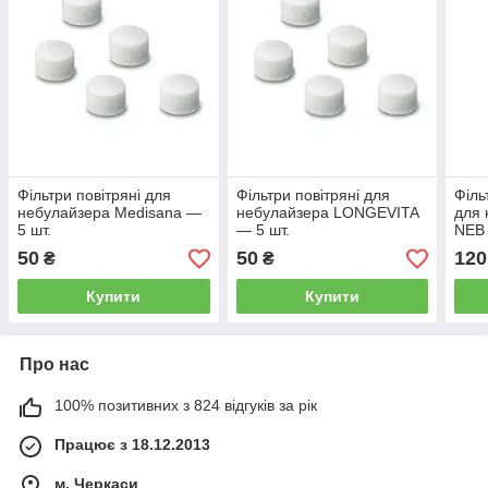
Фільтри повітряні для
Фільтри повітряні для
Філь
небулайзера Medisana —
небулайзера LONGEVITA
для 
5 шт.
— 5 шт.
NEB 
50A
50
50
120
₴
₴
Купити
Купити
Про нас
100% позитивних з 824 відгуків за рік
Працює з 18.12.2013
м. Черкаси