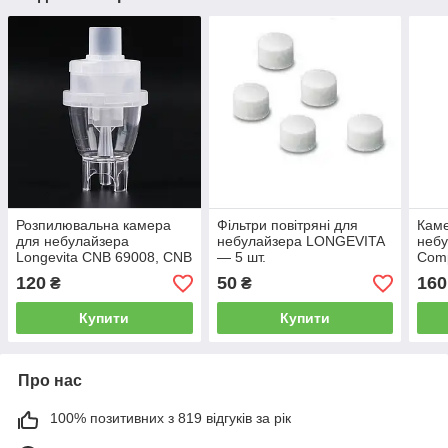
Розпилювальна камера
Фільтри повітряні для
Каме
для небулайзера
небулайзера LONGEVITA
неб
Longevita CNB 69008, CNB
— 5 шт.
Comp
69012
Assi
120
50
160
₴
₴
Купити
Купити
Про нас
100% позитивних з 819 відгуків за рік