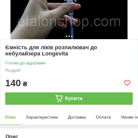
Ємність для ліків розпилювач до
небулайзера Longevita
Готово до відправки
Роздріб
140
₴
Купити
Опис
Характеристики
Доставка
Оплата
Умови п
Опис