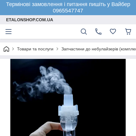
Термінові замовлення і питання пишіть у Вайбер
0965547747
ETALONSHOP.COM.UA
Товари та послуги
Запчастини до небулайзерів (компле