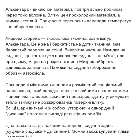
Алькантара - дихаючий матеріал, повітря вільно проникає
через тонкі волокна. Влітку цей прохолодний матеріал, а
взимку - теплий. Прекрасно переносить перепади температур
і не вбирає запахи.
Лицьова сторона — зносостійка тканина, зовні імітує
Алькантара. Це ніжна і бархатиста на дотик тканина, має
барвистий перелив на сонці. Виворітна частина Накидки на
сидіння , що контактує з поверхнею сидінь — це м'яка, але,
при цьому, міцна на розрив тканина Микрофайбр, яка
відповідає за міцність Накидки на сидіння і збереження
оббивки автокрісла.
Посередині між цими тканинами розміщений спеціальний
наповнювач, який володіє теплоізоляційними властивостями.
Наповнювач створює захисний прошарок, здатну утримувати
тепло взимку і не розжарюватись поверхні влітку.
Всі ці шари виткані між собою, утворюючи однорідний
"дихаюче" полотно у вигляді рельєфних ромбів.
Ціна вказана за дві накидки на передні сидіння заднє
(суцільна сидушка + дві спинки). Можна також купувати тільки
комплект 1+1.