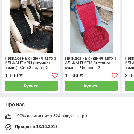
Накидки на сидіння авто з
Накидки на сидіння авто з
Наки
АЛЬКАНТАРИ (штучної
АЛЬКАНТАРИ (штучної
АЛЬ
замші). Синій рядок. 2
замші). Червоні. 2
замш
передніх
передніх
1 100
1 100
2 0
₴
₴
Купити
Купити
Про нас
100% позитивних з 824 відгуків за рік
Працює з 18.12.2013