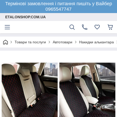
Термінові замовлення і питання пишіть у Вайбер
0965547747
ETALONSHOP.COM.UA
Товари та послуги
Автотовари
Накидки алькантара