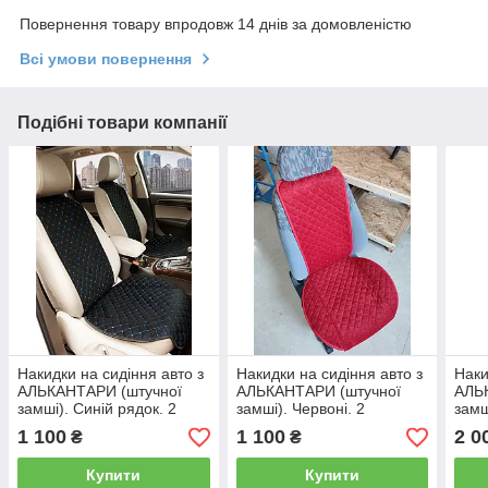
Повернення товару впродовж 14 днів за домовленістю
Всі умови повернення
Подібні товари компанії
Накидки на сидіння авто з
Накидки на сидіння авто з
Наки
АЛЬКАНТАРИ (штучної
АЛЬКАНТАРИ (штучної
АЛЬ
замші). Синій рядок. 2
замші). Червоні. 2
замш
передніх
передніх
1 100
1 100
2 0
₴
₴
Купити
Купити