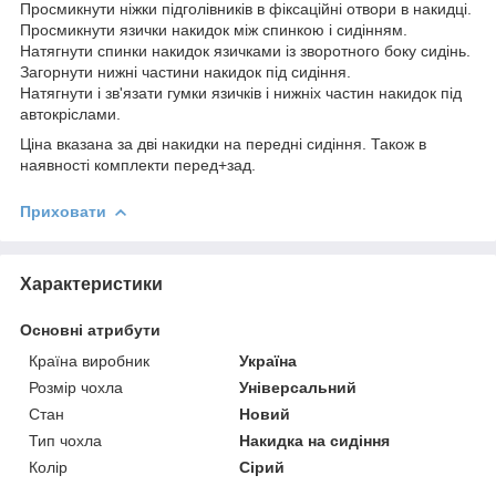
Просмикнути ніжки підголівників в фіксаційні отвори в накидці.
Просмикнути язички накидок між спинкою і сидінням.
Натягнути спинки накидок язичками із зворотного боку сидінь.
Загорнути нижні частини накидок під сидіння.
Натягнути і зв'язати гумки язичків і нижніх частин накидок під
автокріслами.
Ціна вказана за дві накидки на передні сидіння. Також в
наявності комплекти перед+зад.
Приховати
Характеристики
Основні атрибути
Країна виробник
Україна
Розмір чохла
Універсальний
Стан
Новий
Тип чохла
Накидка на сидіння
Колір
Сірий