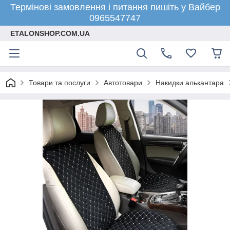
Термінові замовлення і питання пишіть у Вайбер
0965547747
ETALONSHOP.COM.UA
Товари та послуги
Автотовари
Накидки алькантара