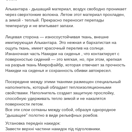
Алькантара - дышащий материал, воздух свободно проникает
через сверхтонкие волокна. Летом этот материал прохладен,
а зимой - теплый. Прекрасно переносит перепады
температур и не впитывает запахи.
Лицевая сторона — износоустойчивая ткань, внешне
имитирующая Алькантара. Это нежная и бархатистая на
ощупь ткань, имеет красочный перелив на солнце.
Изнаночная часть Накидки на сиденья , что контактирует с
поверхностью сидений — это мягкая, но, при этом, крепкая
на разрыв ткань Микрофайбр, которая отвечает за прочность
Накидки на сиденья и сохранность обивки автокресел.
Посередине между этими тканями размещен специальный
наполнитель, который обладает теплоизоляционными
свойствами. Наполнитель создает защитную прослойку,
способную удерживать тепло зимой и не накалятся
поверхности летом.
Все эти слои сотканы между собой, образуя однородное
"дышащее" полотно в виде рельефных ромбов.
Установка передніх накидок:
Завести верхні частини накидок під підголовники.