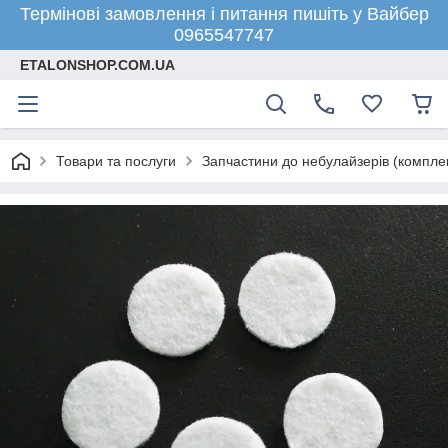
Термінові замовлення і питання пишіть у Вайбер
0965547747
ETALONSHOP.COM.UA
Товари та послуги
Запчастини до небулайзерів (компле