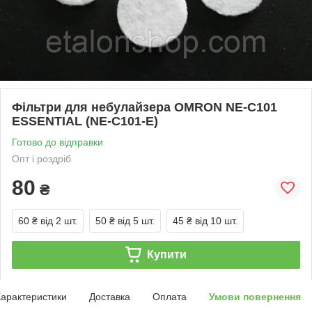
Фільтри для небулайзера OMRON NE-C101
ESSENTIAL (NE-C101-E)
Готово до відправки
Опт і роздріб
80
₴
60 ₴
від 2 шт.
50 ₴
від 5 шт.
45 ₴
від 10 шт.
Купити
арактеристики
Доставка
Оплата
Умови повернення