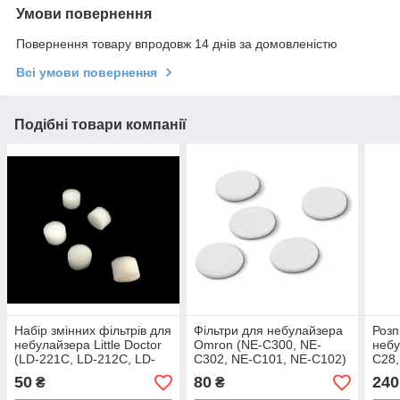
Умови повернення
Повернення товару впродовж 14 днів за домовленістю
Всі умови повернення
Подібні товари компанії
Набір змінних фільтрів для
Фільтри для небулайзера
Розп
небулайзера Little Doctor
Omron (NE-C300, NE-
неб
(LD-221C, LD-212C, LD-
C302, NE-C101, NE-С102)
C28,
211C, LD-210C)
(Ом
50
80
240
₴
₴