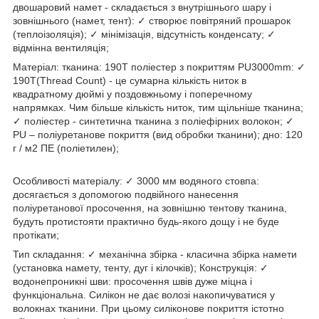
двошаровий намет - складається з внутрішнього шару і
зовнішнього (намет, тент): ✓ створює повітряний прошарок
(теплоізоляція); ✓ мінімізація, відсутність конденсату; ✓
відмінна вентиляція;
Матеріал: тканина: 190T поліестер з покриттям PU3000mm: ✓
190Т(Thread Count) - це сумарна кількість ниток в
квадратному дюймі у поздовжньому і поперечному
напрямках. Чим більше кількість ниток, тим щільніше тканина;
✓ поліестер - синтетична тканина з поліефірних волокон; ✓
PU – поліуретанове покриття (вид обробки тканини); дно: 120
г / м2 ПЕ (поліетилен);
Особливості матеріалу: ✓ 3000 мм водяного стовпа:
досягається з допомогою подвійного нанесення
поліуретанової просочення, на зовнішню тентову тканина,
будуть протистояти практично будь-якого дощу і не буде
протікати;
Тип складання: ✓ механічна збірка - класична збірка намети
(установка намету, тенту, дуг і кілочків); Конструкція: ✓
водонепроникні шви: просочення швів дуже міцна і
функціональна. Силікон не дає волозі накопичуватися у
волокнах тканини. При цьому силіконове покриття істотно