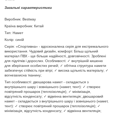
Загальні характеристики
Виробник: Bestway
Країна виробник: Китай
Тип: Намет
Колір: синій
Серія: «Спортивна» - вдосконалена серія для екстремального
використання. Чудовий дизайн, комфорт. Більш щільний
матеріал ПВХ - ще більше надійності, довговічності. Зроблені
для підлітків і дорослих. Особливості: ✓ внутрішній кишеню
для зберігання особистих речей; ✓ обтічна структура намети
забезпечує стійкість при вітрі; ✓ висока щільність матеріалу; ✓
вогнезахисна тканину;
Тип особливості: двошарова намет - складається з
внутрішнього шару і зовнішнього (намет, тент): ✓ створює
повітряний прошарок (теплоізоляція); ✓ мінімізація,
відсутність конденсату; ✓ відмінна вентиляція; двошаровий
намет - складається з внутрішнього шару і зовнішнього (намет,
тент): ✓ створює повітряний прошарок (теплоізоляція); ✓
мінімізація, відсутність конденсату; ✓ відмінна вентиляція;