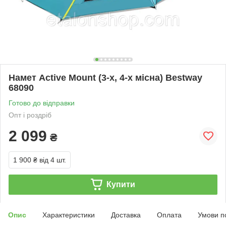
Намет Active Mount (3-х, 4-х місна) Bestway
68090
Готово до відправки
Опт і роздріб
2 099
₴
1 900 ₴
від 4 шт.
Купити
Опис
Характеристики
Доставка
Оплата
Умови п