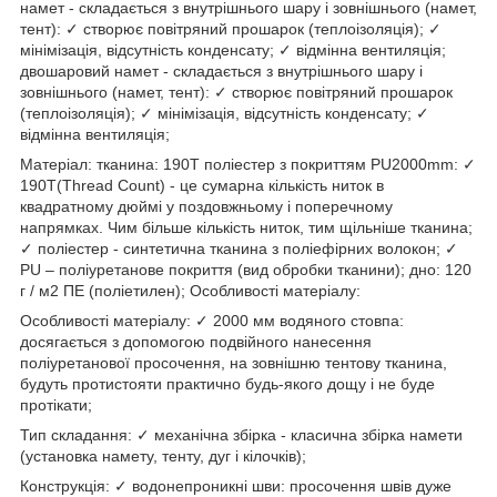
намет - складається з внутрішнього шару і зовнішнього (намет,
тент): ✓ створює повітряний прошарок (теплоізоляція); ✓
мінімізація, відсутність конденсату; ✓ відмінна вентиляція;
двошаровий намет - складається з внутрішнього шару і
зовнішнього (намет, тент): ✓ створює повітряний прошарок
(теплоізоляція); ✓ мінімізація, відсутність конденсату; ✓
відмінна вентиляція;
Матеріал: тканина: 190T поліестер з покриттям PU2000mm: ✓
190Т(Thread Count) - це сумарна кількість ниток в
квадратному дюймі у поздовжньому і поперечному
напрямках. Чим більше кількість ниток, тим щільніше тканина;
✓ поліестер - синтетична тканина з поліефірних волокон; ✓
PU – поліуретанове покриття (вид обробки тканини); дно: 120
г / м2 ПЕ (поліетилен); Особливості матеріалу:
Особливості матеріалу: ✓ 2000 мм водяного стовпа:
досягається з допомогою подвійного нанесення
поліуретанової просочення, на зовнішню тентову тканина,
будуть протистояти практично будь-якого дощу і не буде
протікати;
Тип складання: ✓ механічна збірка - класична збірка намети
(установка намету, тенту, дуг і кілочків);
Конструкція: ✓ водонепроникні шви: просочення швів дуже