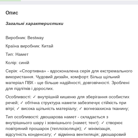
Опис
Загальні характеристики
Виробник: Bestway
Країна виробник: Китай
Тип: Намет
Колір: синій
Серія: «Спортивна» - вдосконалена серія для екстремального
використання. Чудовий дизайн, комфорт. Більш щільний
матеріал ПВХ - ще більше надійності, довговічності. Зроблені
для підлітків і дорослих.
Особливості: ✓ внутрішній кишеню для зберігання особистих
речей; ✓ обтічна структура намети забезпечує стійкість при
вітрі; ✓ висока щільність матеріалу; ✓ вогнезахисна тканину;
Тип особливості: двошарова намет - складається з
внутрішнього шару і зовнішнього (намет, тент): ✓ створює
повітряний прошарок (теплоізоляція); ✓ мінімізація,
відсутність конденсату; ✓ відмінна вентиляція; двошаровий