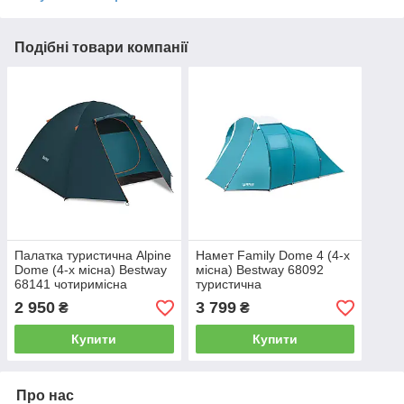
Подібні товари компанії
Палатка туристична Alpine
Намет Family Dome 4 (4-х
Dome (4-х місна) Bestway
місна) Bestway 68092
68141 чотиримісна
туристична
двошарова
2 950
3 799
₴
₴
Купити
Купити
Про нас