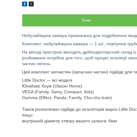
Опис
Небулайзерна камера призначена для подрібнення медика
Комплект: небулайзерна камера — 1 шт., повітряна трубк
На виході пристрою виходить дрібнодисперсний склад із
розбивання потрібне для того, щоб процес інгаляції зах
частин легень.
Цей комплект запчастин (запасних частин) підійде для так
Little Doctor — всі моделі
Юлайзер Хоум (Ulaizer Home)
VEGA (Family, Samy, Compact, Kids)
Gamma (Effect, Panda, Family, Сhu-chu-train).
Також розпилювач підійде до інгаляторів марок Little Doc
якщо:
внутрішній діаметр отвору вашого шланга: 6мм