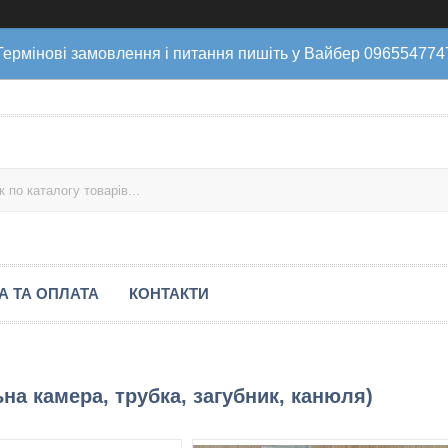
Термінові замовлення і питання пишіть у Вайбер 096554774
А ТА ОПЛАТА
КОНТАКТИ
а камера, трубка, загубник, канюля)