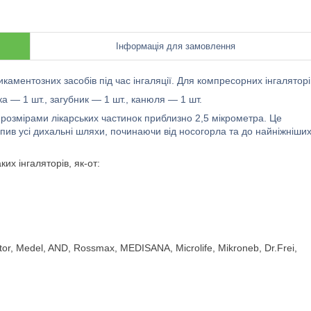
Інформація для замовлення
ментозних засобів під час інгаляції. Для компресорних інгаляторі
а — 1 шт., загубник — 1 шт., канюля — 1 шт.
 розмірами лікарських частинок приблизно 2,5 мікрометра. Це
опив усі дихальні шляхи, починаючи від носогорла та до найніжніши
их інгаляторів, як-от:
tor, Medel, AND, Rossmax, MEDISANA, Microlife, Mikroneb, Dr.Frei,