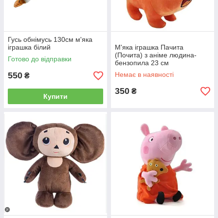
Гусь обнімусь 130см м'яка
іграшка білий
М'яка іграшка Пачита
(Почита) з аніме людина-
Готово до відправки
бензопила 23 см
550
Немає в наявності
₴
350
₴
Купити